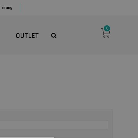
eferung
0
N
OUTLET