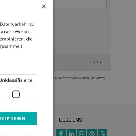
×
 Datenverkehr zu
 unsere Werbe-
ombinieren, die
e gesammelt
Stornieren
versprechen, Ihre Daten sicher und geschützt aufzubewahren Sie können
Unklassifizierte
KZEPTIEREN
N:
FOLGE UNS
+45 76 34 75