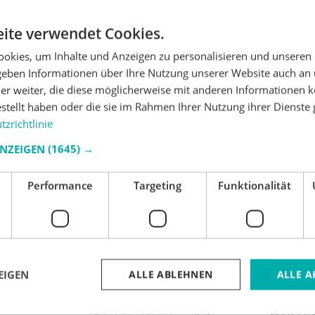
ite verwendet Cookies.
okies, um Inhalte und Anzeigen zu personalisieren und unseren
 geben Informationen über Ihre Nutzung unserer Website auch an
er weiter, die diese möglicherweise mit anderen Informationen k
estellt haben oder die sie im Rahmen Ihrer Nutzung ihrer Dienst
zrichtlinie
ANZEIGEN
(1645) →
ilflich. Sie erhalten Informationen über Produkte, Angebote und unser Unternehmen. Wir 
Performance
Targeting
Funktionalität
 falls Sie dies wünschen.
EIGEN
ALLE ABLEHNEN
ALLE A
HÄNDLER
TELEFO
00
Anmelden