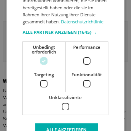
Informationen kombinieren, die Sie ihnen
bereitgestellt haben oder die sie im
Rahmen Ihrer Nutzung ihrer Dienste
gesammelt haben.
Datenschutzrichtlinie
ALLE PARTNER ANZEIGEN
(1645) →
9.42 EUR
Unbedingt
Performance
Produkt anzeigen
erforderlich
Targeting
Funktionalität
Wanddekoration für alle Räume
Naga bietet eine Reihe von Wandornamenten und
Unklassifizierte
Wanddekorationen an, die mit dem Rest unseres Angebots
an allem, was Sie für Ihre Wand benötigen, übereinstimmen.
Unsere Produkte werden in Dänemark entwickelt, wobei der
Schwerpunkt auf den nordischen Designstandards liegt. Alle
Wanddekorationen sind so konzipiert, dass sie die Wand
ALLE AKZEPTIEREN