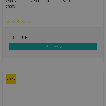
Wandgarderobe / Kleiderständer aus Bambus
72003
38.16 EUR
Produkt anzeigen
VERKAUF