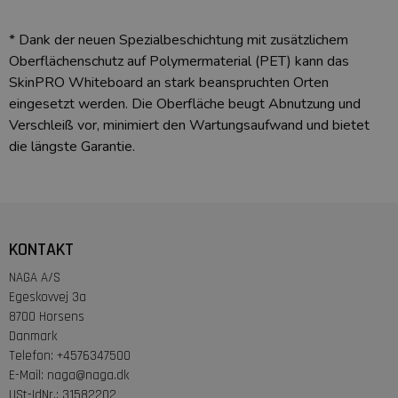
* Dank der neuen Spezialbeschichtung mit zusätzlichem
Oberflächenschutz auf Polymermaterial (PET) kann das
SkinPRO Whiteboard an stark beanspruchten Orten
eingesetzt werden. Die Oberfläche beugt Abnutzung und
Verschleiß vor, minimiert den Wartungsaufwand und bietet
die längste Garantie.
KONTAKT
NAGA A/S
Egeskovvej 3a
8700 Horsens
Danmark
Telefon
:
+4576347500
E-Mail
:
naga@naga.dk
USt-IdNr.
:
31582202