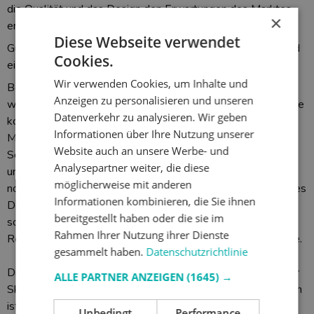
die Qualität und das Design den Erwartungen des Marktes
×
entsprechen.
Diese Webseite verwendet
Gute Beispiele für ihre Exklusivität sind die erfolgreichen und
Cookies.
einzigartigen Produktreihen Natural und SkinWhiteBoard.
Wir verwenden Cookies, um Inhalte und
Bei der Serie NATURAL ist Rocada über das traditionelle,
Anzeigen zu personalisieren und unseren
wirtschaftliche VisCom-Produkt hinausgegangen und hat eine
Datenverkehr zu analysieren. Wir geben
komplett designorientierte Familie eingeführt.
Informationen über Ihre Nutzung unserer
Mit "Shapes inspired by Nature" als Einleitung bietet die
Website auch an unsere Werbe- und
Serie verschiedene Präsentationslösungen, die ein Eichen-
Analysepartner weiter, die diese
und Anthrazitfinish kombinieren, das jedem Raum einen
möglicherweise mit anderen
nordischen und warmen Ausdruck verleiht. Die Akzeptanz des
Informationen kombinieren, die Sie ihnen
Designs war so groß, dass die Serie nicht nur in Büros,
bereitgestellt haben oder die sie im
sondern auch in den prestigeträchtigsten Hotels und
Rahmen Ihrer Nutzung ihrer Dienste
Restaurants des HORECA-Sektors verkauft werden konnte.
gesammelt haben.
Datenschutzrichtlinie
Die unverwechselbare Identität von Rocada finden wir in der
ALLE PARTNER ANZEIGEN
(1645) →
SkinWhiteBoard-Serie, die seit 5 Jahren weltweit erfolgreich
ist. Diese modulare Serie ermöglicht die individuelle
Unbedingt
Performance